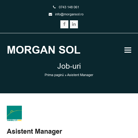
0743 148 061
or.losnagrom@ofni
Facebook
LinkedIn
MORGAN SOL
Job-uri
Prima pagină
»
Asistent Manager
Asistent Manager