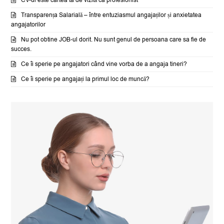
CV-ul este cartea ta de vizită ca profesionist
Transparența Salarială – între entuziasmul angajaților și anxietatea
angajatorilor
Nu pot obtine JOB-ul dorit. Nu sunt genul de persoana care sa fie de
succes.
Ce îi sperie pe angajatori când vine vorba de a angaja tineri?
Ce îi sperie pe angajați la primul loc de muncă?