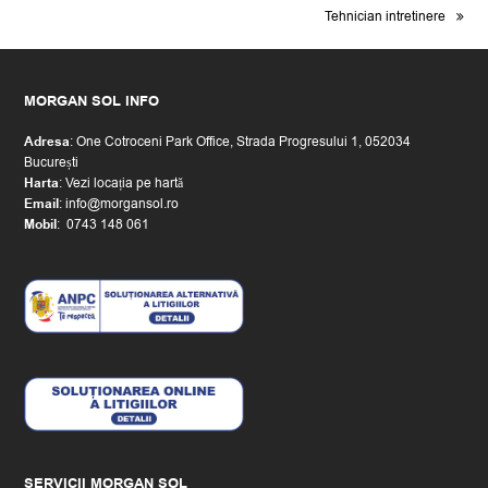
next
Tehnician intretinere
post:
MORGAN SOL INFO
Adresa
: One Cotroceni Park Office, Strada Progresului 1, 052034
București
Harta
:
Vezi locația pe hartă
Email
:
or.losnagrom@ofni
Mobil
:
0743 148 061
SERVICII MORGAN SOL