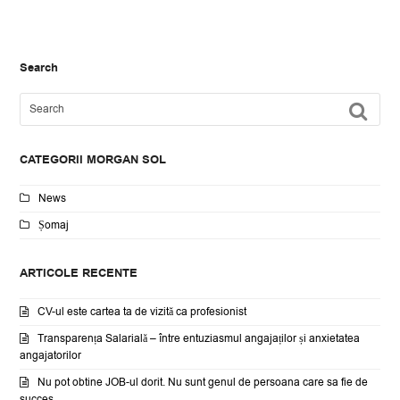
Search
Search
SU
CATEGORII MORGAN SOL
News
Șomaj
ARTICOLE RECENTE
CV-ul este cartea ta de vizită ca profesionist
Transparența Salarială – între entuziasmul angajaților și anxietatea
angajatorilor
Nu pot obtine JOB-ul dorit. Nu sunt genul de persoana care sa fie de
succes.