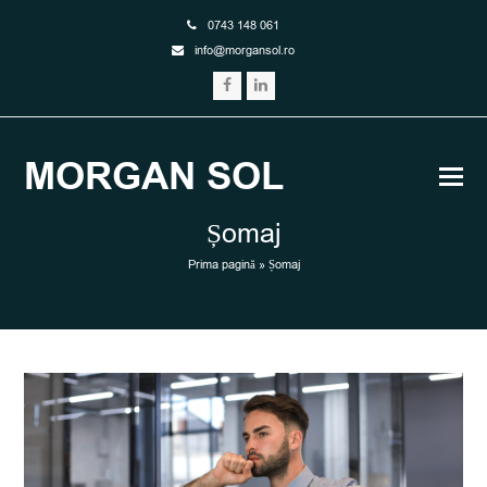
0743 148 061
or.losnagrom@ofni
Facebook
LinkedIn
MORGAN SOL
Șomaj
Prima pagină
»
Șomaj