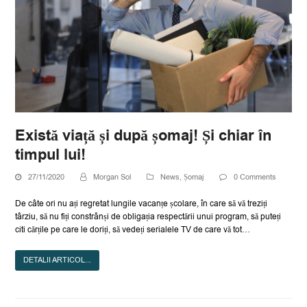
Există viață și după șomaj! Și chiar în
timpul lui!
27/11/2020
Morgan Sol
News
,
Șomaj
0 Comments
De câte ori nu ați regretat lungile vacanțe școlare, în care să vă treziți
târziu, să nu fiți constrânși de obligația respectării unui program, să puteți
citi cărțile pe care le doriți, să vedeți serialele TV de care vă tot…
DETALII ARTICOL...