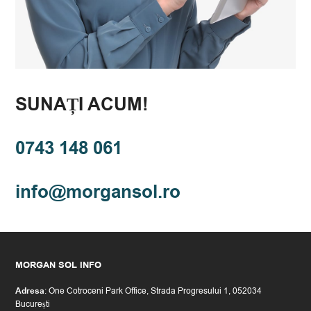
SUNAȚI ACUM!
0743 148 061
or.losnagrom@ofni
MORGAN SOL INFO
Adresa
: One Cotroceni Park Office, Strada Progresului 1, 052034
București