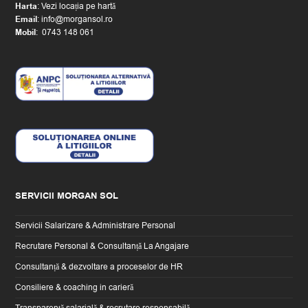
Harta
:
Vezi locația pe hartă
Email
:
or.losnagrom@ofni
Mobil
:
0743 148 061
SERVICII MORGAN SOL
Servicii Salarizare & Administrare Personal
Recrutare Personal & Consultanță La Angajare
Consultanță & dezvoltare a proceselor de HR
Consiliere & coaching in carieră
Transparență salarială & recrutare responsabilă